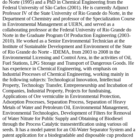
do Norte (1995) and a PhD in Chemical Engineering from the
Federal University of São Carlos (2001). He is currently Adjunct
Professor IV of the State University of Rio Grande do Norte, in the
Department of Chemistry and professor of the Specialization Course
in Environmental Management at UERN, and served as a
collaborating professor at the Federal University of Rio Grande do
Norte in the Graduate Program Of Production Engineering (2003-
2010). He worked as a Senior Environmental Technician at the
Institute of Sustainable Development and Environment of the State
of Rio Grande do Norte - IDEMA, from 2003 to 2008 in the
Environmental Licensing and Control Area, in the activities of Oil,
Fuel Stations, LPG Storage and Transport of Dangerous Goods. He
has experience in Chemical Engineering, with emphasis on
Industrial Processes of Chemical Engineering, working mainly in
the following subjects: Technological Innovation, Intellectual
Property, Technology Transfer, Entrepreneurship and Incubation of
Companies, Industrial Property, Projects for fundraising,
Applications of Ore vermiculite in Environmental Protection,
Adsorption Processes, Separation Process, Separation of Heavy
Metals of Water and Petroleum Oil, Environmental Management,
Environmental Technologies, Development of Filters for Removal
of Water Nitrate for Public Supply and Obtaining of Biodiesel
through the Process Catalytic transesterification using various oil
seeds. It has a model patent for an Oil-Water Separator System and a
patent application for a biodegradable and disposable cup produced