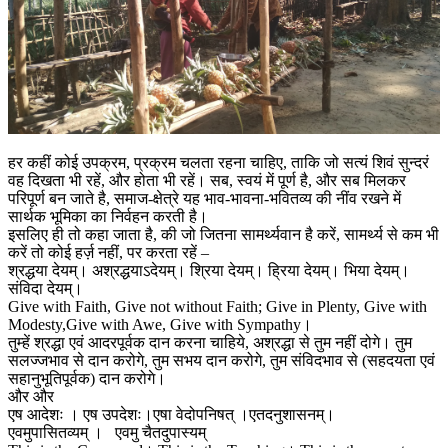
हर कहीं कोई उपक्रम, प्रक्रम चलता रहना चाहिए, ताकि जो सत्यं शिवं सुन्दरं
वह दिखता भी रहें, और होता भी रहें। सब, स्वयं में पूर्ण है, और सब मिलकर
परिपूर्ण बन जाते है, समाज-क्षेत्रे यह भाव-भावना-भवितव्य की नींव रखने में
सार्थक भूमिका का निर्वहन करती है।
इसलिए ही तो कहा जाता है, की जो जितना सामर्थ्यवान है करें, सामर्थ्य से कम भी
करें तो कोई हर्ज़ नहीं, पर करता रहें –
श्रद्धया देयम्। अश्रद्धयाऽदेयम्। श्रिया देयम्। ह्रिया देयम्। भिया देयम्।
संविदा देयम्।
Give with Faith, Give not without Faith; Give in Plenty, Give with
Modesty,Give with Awe, Give with Sympathy।
तुम्हें श्रद्धा एवं आदरपूर्वक दान करना चाहिये, अश्रद्धा से तुम नहीं दोगे। तुम
सलज्जभाव से दान करोगे, तुम सभय दान करोगे, तुम संविदभाव से (सहदयता एवं
सहानुभूतिपूर्वक) दान करोगे।
और और
एष आदेशः । एष उपदेशः।एषा वेदोपनिषत् ।एतदनुशासनम्।
एवमुपासितव्यम् । एवमु चैतदुपास्यम्